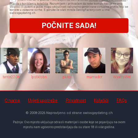
Pravila o korišćenju kolačića
. Razumijem i prihvaćam da neke komunikacije na ovoj
stranici ili putem e-pošte mogu uključivati ​​računalno generirane virtualne profile koji se
koriste u zabavne svrhe. E-poruke će slati mreža DatingFactory.com u ime
swissgaydating.ch.
terror2206
lpstklsbn
pkito
mamador
WyattsWet
O nama
Uvjeti upotrebe
Privatnost
Kolačići
FAQs
© 2008-2026
Napravljeno od strane swissgaydating.ch
Pažnja: Ovo mjesto uključuje odrasli materijal i osobe koje se pojavljuju na ovom
mjestu nam ugovorno predstavljaju da su stare 18 ili više godina.