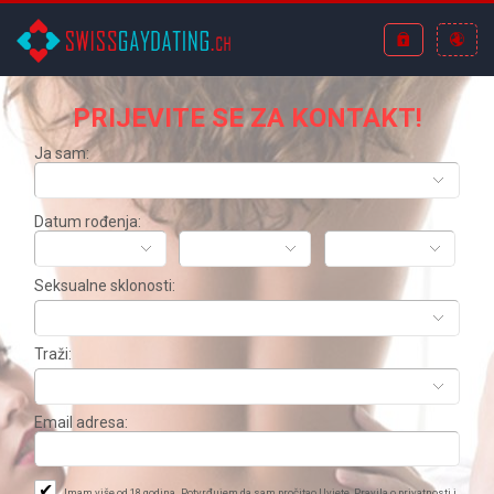
PRIJEVITE SE
ZA KONTAKT!
Ja sam:
Datum rođenja:
Seksualne sklonosti:
Traži
:
Email adresa:
✔
Imam više od 18 godina. Potvrđujem da sam pročitao
Uvjete
,
Pravila o privatnosti
i