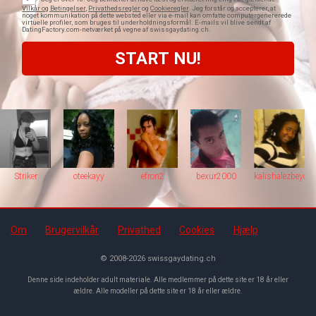
Vilkår og Betingelser
,
Privathedsregler
og
Cookieregler
. Jeg forstår og accepterer, at
noget kommunikation på dette websted eller via e-mail kan omfatte computergenererede
virtuelle profiler, som bruges til underholdningsformål. E-mails vil blive sendt af
DatingFactory.com-netværket på vegne af swissgaydating.ch.
Striker
oteekayy
efron2
bexur2000
kalishalezbeyon
Om
Brugervilkår
Privathed
Cookies
Hjælp
© 2008-2026
swissgaydating.ch
Denne side indeholder adult materiale. Alle medlemmer på dette site er 18 år eller
ældre. Alle modeller på dette site er 18 år eller ældre.