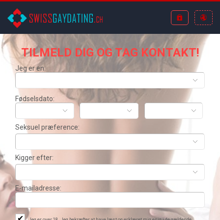
TILMELD DIG
OG TAG KONTAKT!
Jeg er en:
Fødselsdato:
Seksuel præference:
Kigger efter
:
E-mailadresse:
✔
Jeg er over 18. Jeg bekræfter at have læst og erklæret mig enig i de gældende