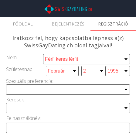
FŐOLDAL
BEJELENTKEZÉS
REGISZTRÁCIÓ
Iratkozz fel,
hogy kapcsolatba léphess a(z)
SwissGayDating.ch oldal tagjaival!
Nem:
Születésnap:
Szexuális preferencia:
Keresek
:
Felhasználónév: