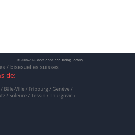
© 2008-2026 developpé par Dating Factory
s / bisexuelles suisses
s de:
Bâle-Ville / Fribourg / Genève /
tz / Soleure / Tessin / Thurgovie /