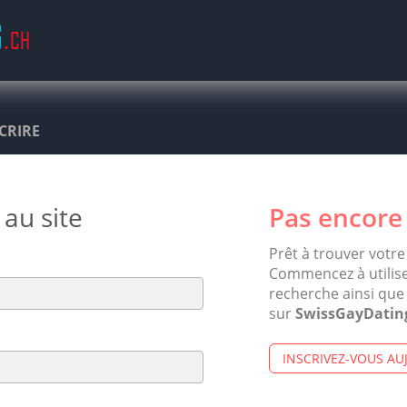
SCRIRE
au site
Pas encore
Prêt à trouver votre
Commencez à utilise
recherche ainsi que 
sur
SwissGayDatin
INSCRIVEZ-VOUS AU