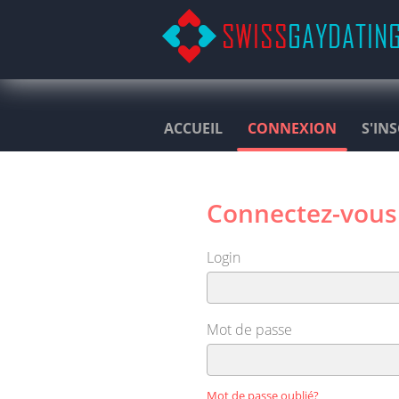
ACCUEIL
CONNEXION
S'IN
Connectez-vous
Login
Mot de passe
Mot de passe oublié?