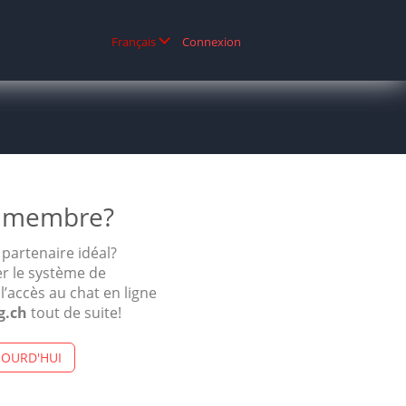
Connexion
Français
membre?
 partenaire idéal?
r le système de
l’accès au chat en ligne
g.ch
tout de suite!
JOURD'HUI