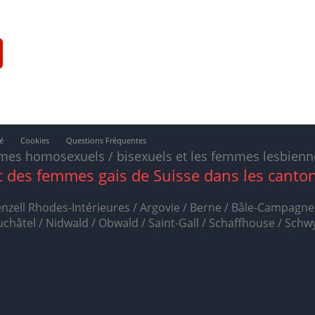
é
Cookies
Questions Fréquentes
mes homosexuels / bisexuels et les femmes lesbienne
 des femmes gais de
Suisse
dans les canton
zell Rhodes-Intérieures / Argovie / Berne / Bâle-Campagne / 
euchâtel / Nidwald / Obwald / Saint-Gall / Schaffhouse / Schwy